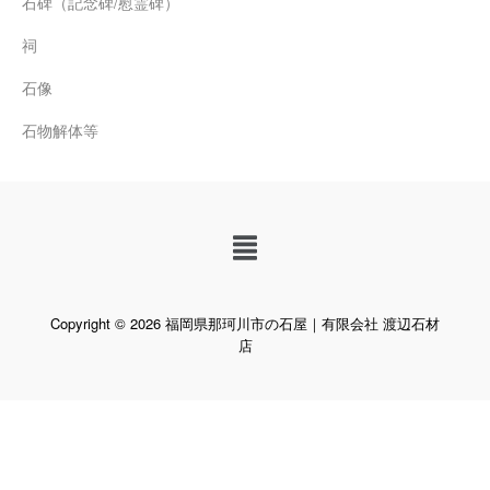
石碑（記念碑/慰霊碑）
祠
石像
石物解体等
Copyright © 2026 福岡県那珂川市の石屋｜有限会社 渡辺石材
店