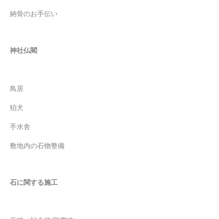
納骨のお手伝い
神社仏閣
鳥居
狛犬
手水舎
敷地内の石物整備
石に関する施工