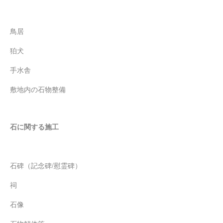
鳥居
狛犬
手水舎
敷地内の石物整備
石に関する施工
石碑（記念碑/慰霊碑）
祠
石像